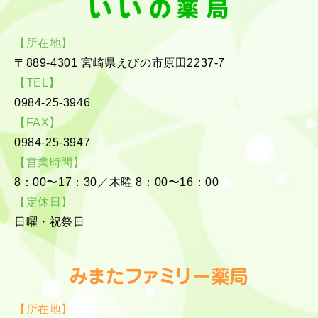
【所在地】
〒889-4301 宮崎県えびの市原⽥2237-7
【TEL】
0984-25-3946
【FAX】
0984-25-3947
【営業時間】
8：00〜17：30／⽊曜 8：00〜16：00
【定休⽇】
⽇曜・祝祭⽇
【所在地】